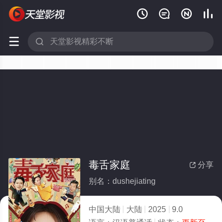






毒舌家庭
分享

别名：dushejiating
中国大陆
大陆
2025
9.0