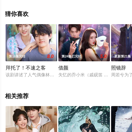
全集就上天堂电影网，更多相关信息可移步至豆瓣电视
剧、电视猫或剧情网等平台了解。
猜你喜欢
8.0
5.0
第18集完结
第24集已完结
更新第21集
拜托了！不速之客
借颜
照镜辞
该剧讲述了人气偶像林初宇（陈南洲 饰）因躲避粉丝追踪，阴差
失忆的乔小米（戚砚笛 饰）在父亲葬
周若兮为
相关推荐