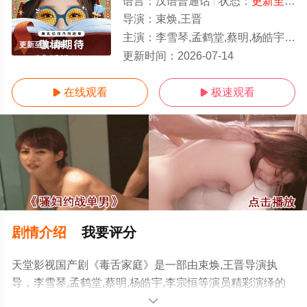
语言：
汉语普通话
状态：
更新至第24集
导演：
束焕,王晋
主演：
李雪琴,孟鹤堂,蔡明,杨皓宇,李宗恒
更新至第24集
更新时间：
2026-07-14
在线观看
极速观看


剧情介绍
我要评分
天堂影视国产剧《毒舌家庭》是一部由束焕,王晋导演执
导，李雪琴,孟鹤堂,蔡明,杨皓宇,李宗恒等演员精彩演绎的
中国大陆电视剧，手机免费观看高清无删减完整版电视剧
