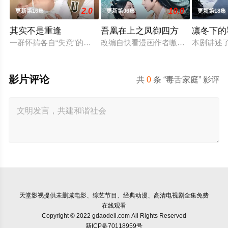
2.0
10.0
更新第16集
更新第06集
更新第18集
其实不是重逢
吾凰在上之凤御四方
凛冬下的
一群怀揣各自“失意”的年轻人，在沿海小城南安相遇相知，他们
改编自快看漫画作者嗷小泽的独家连载
本剧讲述
影片评论
共
0
条 “毒舌家庭” 影评
天堂影视
提供未删减电影、综艺节目、经典动漫、高清电视剧全集免费
在线观看
Copyright © 2022 gdaodeli.com All Rights Reserved
新ICP备70118959号