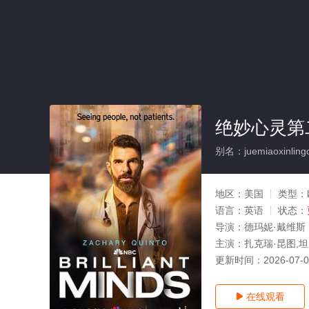
绝妙心灵第
别名：juemiaoxinlingdi
地区：
美国
类型：
语言：
英语
状态：
导演：
德玛妮·戴维斯
主演：
扎克瑞·昆图,坦
更新时间：
2026-07-
在线观看
