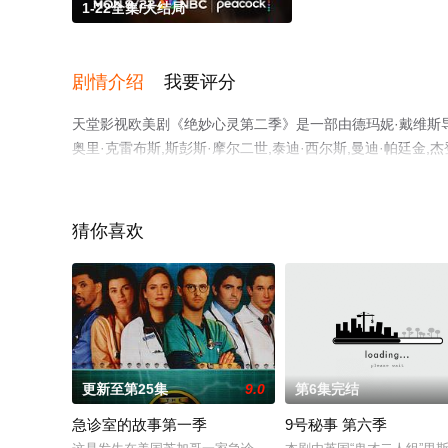
1-22全集/大结局
剧情介绍
我要评分
天堂影视欧美剧《绝妙心灵第二季》是一部由德玛妮·戴维斯导演
奥里·克雷布斯,斯彭斯·摩尔二世,泰迪·西尔斯,曼迪·帕廷金,杰
韦伯斯特,斯黛西,法波,米谢尔·普拉达,唐娜·墨菲,琪琪·哈
（1-22全集），手机免费观看高清无删减完整版电视剧全
台了解。
猜你喜欢
更新至第25集
9.0
第6集完结
急诊室的故事第一季
9号秘事 第六季