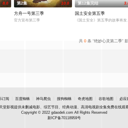
8.0
第2集
10.0
第12集完结
3.
方舟一号第三季
国土安全第五季
官方宣布第三季
《国土安全》第五季的故事将发生在
共
0
条 “绝妙心灵第二季” 
S订阅
百度蜘蛛
神马爬虫
搜狗蜘蛛
奇虎地图
谷歌地图
必应
天堂影视
提供未删减电影、综艺节目、经典动漫、高清电视剧全集免费在线观
Copyright © 2022 gdaodeli.com All Rights Reserved
新ICP备70118959号