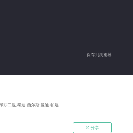
保存到浏览器
摩尔二世,泰迪·西尔斯,曼迪·帕廷
分享
