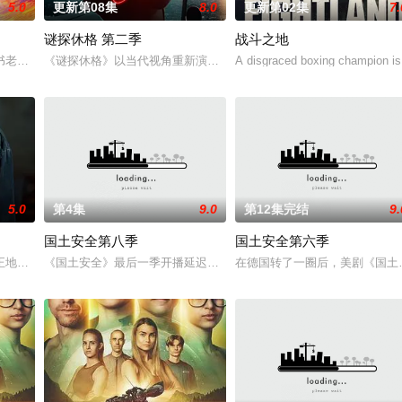
5.0
更新第08集
8.0
更新第02集
7.
谜探休格 第二季
战斗之地
上平静生活。然而，当地接连发生游客离奇死亡事件，他不得不重拾侦探本能
书老板斯图尔特·布鲁姆，他弄坏了一个谢尔顿和莱纳德制造的设备，意外导致
《谜探休格》以当代视角重新演绎了文学、电影和电视史上最受欢迎且
A disgraced boxing champion is 
5.0
第4集
9.0
第12集完结
9.
国土安全第八季
国土安全第六季
但记忆却已丧失，而地堡正从叛乱中恢复，并面临着新的危险威
正地监禁，她的丈夫和6岁的女儿在事故中死亡。这起事故的真正罪魁祸首是富家
《国土安全》最后一季开播延迟。第8季本来已宣布今年6月开播，因
在德国转了一圈后，美剧《国土安