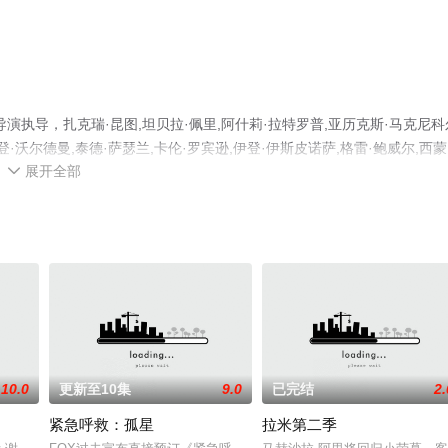
执导，扎克瑞·昆图,坦贝拉·佩里,阿什莉·拉特罗普,亚历克斯·马克尼科
登·沃尔德曼,泰德·萨瑟兰,卡伦·罗宾逊,伊登·伊斯皮诺萨,格雷·鲍威尔,西蒙
展开全部
米尔,卡森·杜尔文,亨利·福克等演员精彩演绎的美国电视剧，大结局剧情已揭晓

集就上天堂电影网，更多相关信息可移步至豆瓣电视剧、电视猫或剧情网等
10.0
更新至10集
9.0
已完结
2.
紧急呼救：孤星
拉米第二季