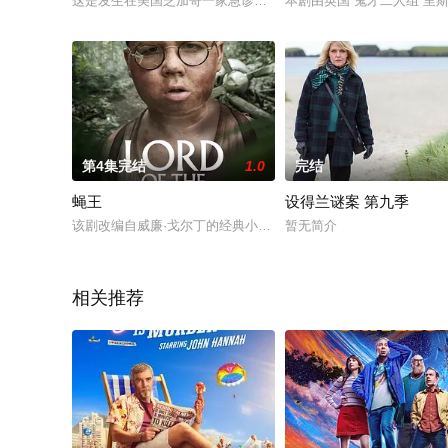
这是发生在美国芝加哥一家急诊室的故事，这里每天收治的都是
本剧由英国“鬼才二人组”里
第4集完结
1.0
完结
蝇王
设得兰谜案 第九季
该剧改编自威廉·戈尔丁的经典小说，讲述一群6至12岁的英国
暂无简介
相关推荐