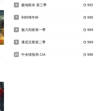
实的独立故事为主要内容。
-1: Lone Star》，如剧名这剧背景设
串加盟拉米·尤素夫自编自导自演的Hulu剧集《拉米》第二季。本剧讲述一个
极地暗杀 第三季
992
6

利特维年科
990
7

魅力四射第一季
989
8

0
潘尼沃斯第二季
989
9

中央情报局 CIA
988
10

 Paso）警察局命案侦探Sonya Nort
里兰的马尔科亚人入侵，尽管并不情愿，身为黑霹雳的杰佛逊·皮尔斯(克莱斯·