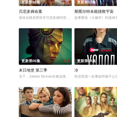
更新第02集
1.0
更新第03集
贝尼多姆命案
斯图尔特未能拯救宇宙
退休后移居西班牙贝尼多姆经营酒吧的英国前刑警，原以为能过
故事聚焦《大爆炸》的漫画
更新第06集
3.0
更新第04集
末日地堡 第三季
冷
当下，Juliette Nichols在被迫接受“净化”后幸存下来，
热尼亚因一起事故而被不公