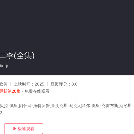
二季(全集)
erji
欧美
上映时间：
2025
豆瓣评分：
8.0
更新第20集
- 免费在线观看
贝拉·佩里,阿什莉·拉特罗普,亚历克斯·马克尼科尔,奥里·克雷布斯,斯彭斯·
03
极速观看
