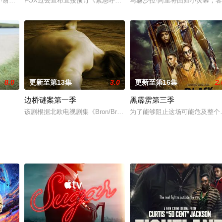
需要急救的病人，每位医护人员都用自己的高超的医术和仁慈的爱心对每一位
斯·谢尔史密斯、史蒂夫·佩姆伯顿自编自演的一部英国黑暗喜剧。该剧以讽刺现
FOX过去宣布直接预订《紧急呼救 9-1-1》的衍生剧《紧急呼救：孤星 9-1
马赫沙拉·阿里将回归小荧幕，客
8.0
更新至第13集
3.0
更新至第16集
2.
边桥谜案第一季
黑霹雳第三季
男孩因飞机失事困于一座荒岛，起初孩子们尚能分工协作、和睦相处，随着
该剧根据北欧电视剧集《Bron/Broen》改编，故事描述美国埃尔帕索市（El
为了能够阻止这场可能危及整个弗