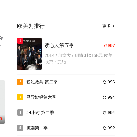
欧美剧排行
更多

尔,
1
·
读心人第五季
997

2014 / 加拿大 / 剧情,科幻,犯罪,欧美
平
状态：完结
粉雄救兵 第二季
996
2

灵异妙探第六季
994
3

24小时 第二季
994
4

0
拣选第一季
992
5
