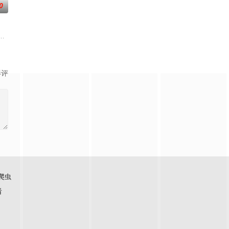
0
柏林，时间是前一季的两年半之后，Carrie Mathison不再是情报员，而是
影评
爬虫
看