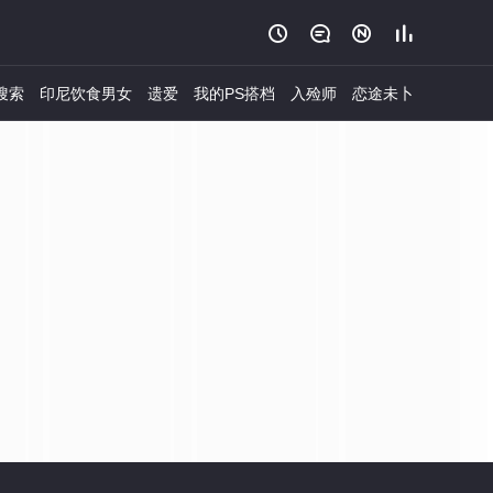




搜索
印尼饮食男女
遗爱
我的PS搭档
入殓师
恋途未卜