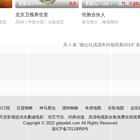
9.0
更新至20260807
5.0
更新至20260808第1期
10.
北京卫视养生堂
伦敦合伙人
是# 第六季暖心回归！恋综IP携“恋爱旅行季”而来，单
乐交流竞技节目。节目集结全球实力唱将，在每周的直播比拼中高能开唱，演绎各
2024 / 中国大陆 / 大陆综艺
暂无简介，敬请期待
共
0
条 “德云社戊戌年封箱庆典2019” 
S订阅
百度蜘蛛
神马爬虫
搜狗蜘蛛
奇虎地图
谷歌地图
必应
天堂影视
提供未删减电影、综艺节目、经典动漫、高清电视剧全集免费在线观
Copyright © 2022 gdaodeli.com All Rights Reserved
新ICP备70118959号