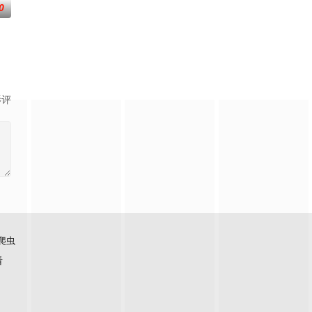
0
国音乐风情、展现各自文化底蕴
影评
爬虫
看