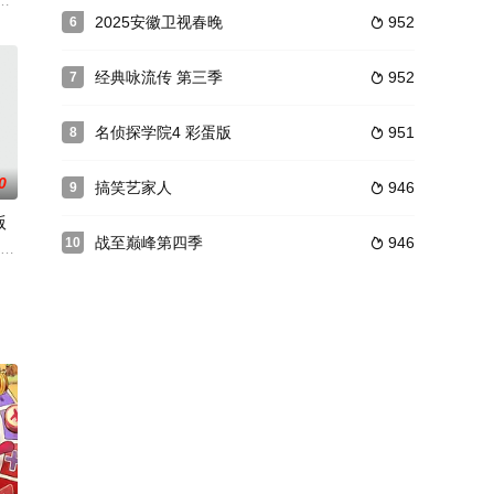
歌手们呈现的1%的
就位，竞逐魔力歌的极致演绎，在欢乐解压、魔力开唱的氛围里，共同
款不断推高天花板。
2025安徽卫视春晚
952
6

经典咏流传 第三季
952
7

名侦探学院4 彩蛋版
951
8

0
搞笑艺家人
946
9

版
战至巅峰第四季
946
10

,其源自曾在韩国创造收视
社交”为方向，选取有个性、有态度、有观点且有交友诉求的多位素人
us版是《密室大逃脱 第三季》官方衍生节目，节目内放送高能未播花絮，杨幂