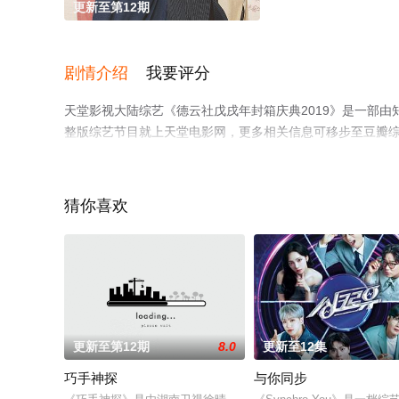
更新至第12期
剧情介绍
我要评分
天堂影视大陆综艺《德云社戊戌年封箱庆典2019》是一部
整版综艺节目就上天堂电影网，更多相关信息可移步至豆瓣
猜你喜欢
更新至第12期
8.0
更新至12集
巧手神探
与你同步