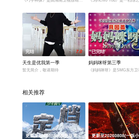
《巧手神探》是由湖南卫视徐晴工作室倾力打造的首档原创手作
《Synchro You》是
完结
7.0
已完结
天生是优我第一季
妈妈咪呀第三季
暂无简介，敬请期待
《妈妈咪呀》是SMG东方卫
相关推荐
更新至20260808(加更版第
更新至20260808(一饭