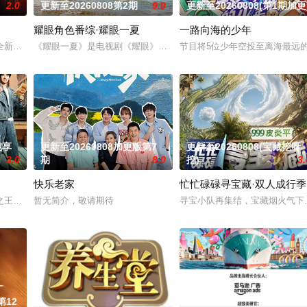
2.0
更新至20260808第2期
9.0
更新至20260808(第1期加更
9.
耀眼角色番综·耀眼一夏
一路向海的少年
的滚烫初心不变！将“见天地之广阔，解民生之多艰”的信念撒向更远的
全新升级！厨神级的美味将持续上演，每一道都值得期待，已经盼着开宴瞬间的
《耀眼一夏》是电视剧《耀眼》售后的毕业角色番综，由关晓彤、李
节目将5位少年空投至离海最远
纯享
更新至20260808加更版第7
更新至20260808(宝藏挖呀
3.0
期
8.0
挖)
3.
快乐老家
忙忙碌碌寻宝藏·双人成行季
姐姐们如何见招拆招，畅聊人生的酸甜苦辣。观察团已就位，等你一起
之王的故事，汇聚来自全国各地脱口秀俱乐部的优秀单口喜剧演员和漫才组合。每
暂无简介，敬请期待
寻宝小队再集结，宝藏烟火气下饭
第12