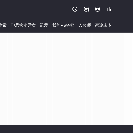




搜索
印尼饮食男女
遗爱
我的PS搭档
入殓师
恋途未卜