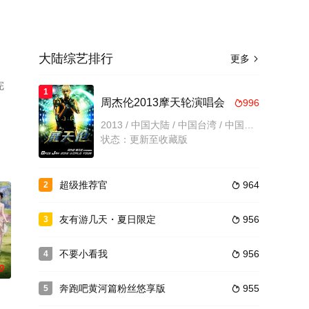
大陆综艺排行
更多

完
1
周杰伦2013摩天轮演唱会
996

2013 / 中国大陆 / 中国台湾 / 中国香港 / 大陆综艺
状态：更新至收藏版
超级推荐官
964
2

友有游几天・夏日限定
956
3

不要小看我
956
4

0
奔跑吧黄河篇粉丝悠享版
955
5
