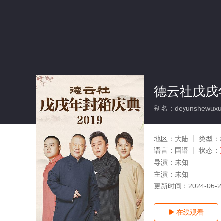
德云社戊戌年
别名：deyunshewuxuni
地区：
大陆
类型：
语言：
国语
状态：
导演：
未知
主演：
未知
更新时间：
2024-06-
在线观看
