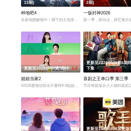
13期)
8.0
2期)
种地吧4
一饭封神2026
全新地图解锁中！脚下的土地变了，但十个勤天那份“想把地种好”
新一季，新玩法，厨艺展示
更新至20260808第6期
更新至20260808第5期中
1.0
下集
姐姐当家2
喜剧之王单口季 第三季
#2026爱桃综快乐不重样# #姐姐当家# 第二季惊喜回归，看
节目将延续从小人物到喜剧
更新至20260808加更版