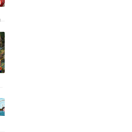
)
0
美味暴击了！
昀锐、毛俊杰、边天扬、王翰闻、高秋梓原班主演齐聚录制。扎扎亭的老
的大陆腹地，他们只有一辆车和一车椰子们，通过在途径补给站完成挑战任务，
0
一位“小人物”都将带着真实感
脑综再度上桌，第二季全面升维！从“单人寻宝”升级“双人寻宝模式”，换乘不