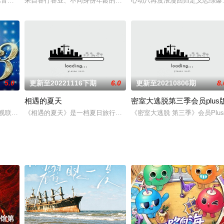
解密互动体验秀。节目分为巧手与神探两大阵营，以圈内能工巧匠们组成的巧
一档综艺音乐秀节目，节目里将由AI打造出与原版舞台99%相似的演出，并找出顶级
来自各行各业、不同身份年龄的魔力sir正式集结！进阶舞台考核已
心动八再度浪漫回归定义恋综爆
5.0
更新至20221116下期
6.0
更新至20210806期
8.
相遇的夏天
密室大逃脱第三季会员plus
视联合韩国CJ推出的一档大型女性真人秀节目,每周六晚2110在东方卫视播出
《相遇的夏天》是一档夏日旅行社交真人秀，节目以“年轻活力+真实
《密室大逃脱 第三季》会员Pl
小馆第