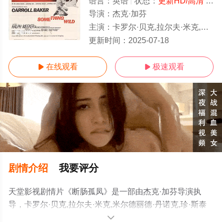
语言：
英语
状态：
更新HD/高清
- 免费在线观看
导演：
杰克·加芬
主演：
卡罗尔·贝克,拉尔夫·米克,米尔德丽德·丹诺克,珍·斯泰普尔顿,马丁·科斯莱克,查尔斯瓦茨,克里夫顿·詹姆斯,George,L
更新HD
更新时间：
2025-07-18
在线观看
极速观看


剧情介绍
我要评分
天堂影视剧情片《断肠孤凤》是一部由杰克·加芬导演执
导，卡罗尔·贝克,拉尔夫·米克,米尔德丽德·丹诺克,珍·斯泰
普尔顿,马丁·科斯莱克,查尔斯瓦茨,克里夫顿·詹姆
