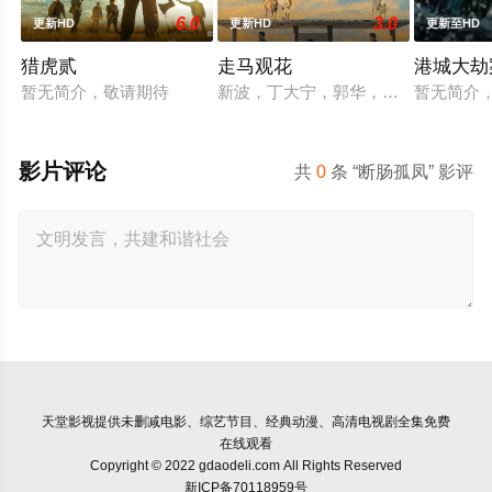
6.0
3.0
更新HD
更新HD
更新至HD
猎虎贰
走马观花
港城大劫
暂无简介，敬请期待
新波，丁大宁，郭华，程一木他们毕
暂无简介
影片评论
共
0
条 “断肠孤凤” 影评
天堂影视
提供未删减电影、综艺节目、经典动漫、高清电视剧全集免费
在线观看
Copyright © 2022 gdaodeli.com All Rights Reserved
新ICP备70118959号