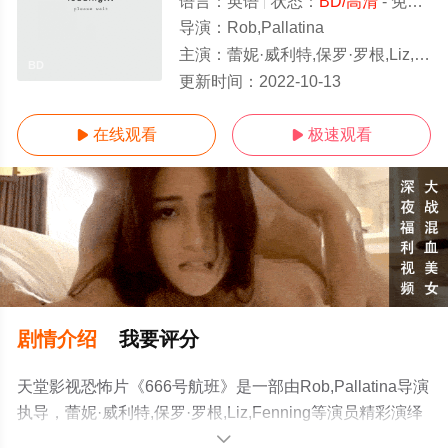
语言：
英语
状态：
BD/高清
- 免费在线观看
导演：
Rob,Pallatina
主演：
蕾妮·威利特,保罗·罗根,Liz,Fenning
BD
更新时间：
2022-10-13
在线观看
极速观看


剧情介绍
我要评分
天堂影视恐怖片《666号航班》是一部由Rob,Pallatina导演
执导，蕾妮·威利特,保罗·罗根,Liz,Fenning等演员精彩演绎
的美国电影，手机免费观看高清无删减完整版电影大全就
