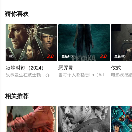
上天堂电影网，更多相关信息可移步至豆瓣电影、电视猫
或剧情网等平台了解。
猜你喜欢
3.0
3.0
HD
更新HD
更新HD
寂静时刻（2024）
恶咒灵
仪式
故事发生在波士顿，乔尔·金纳曼饰演一名警探，遭受了一场工
当每个人都指责Ita（Adzana Ashe
电影灵感
相关推荐