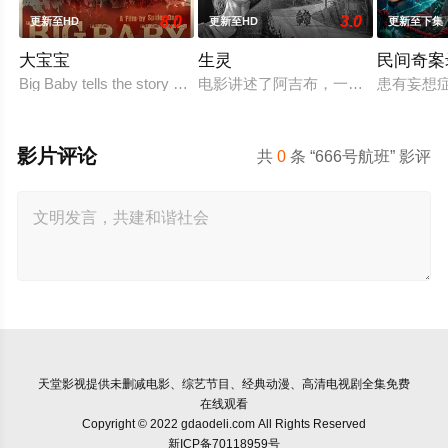
8.0
3.0
更新至HD
更新至HD
更新至下集
大宝宝
生灵
民间奇案录
Big Baby tells the story of Adam Lewis, a successful horror sc
电影讲述了阿吉布，一名在坎努尔地
患有妄想
影片评论
共
0
条 “666号航班” 影评
天堂影视
提供未删减电影、综艺节目、经典动漫、高清电视剧全集免费
在线观看
Copyright © 2022 gdaodeli.com All Rights Reserved
新ICP备70118959号