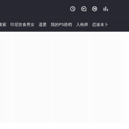




搜索
印尼饮食男女
遗爱
我的PS搭档
入殓师
恋途未卜