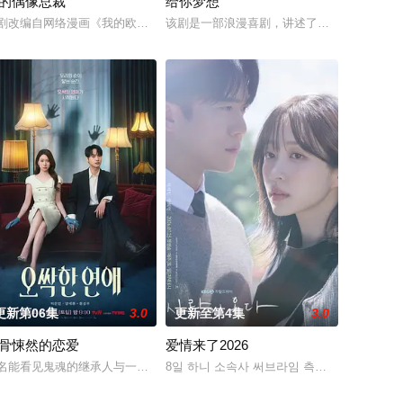
的偶像总裁
给你梦想
栋旭 饰）和郑智安（金慧峻 饰）叔侄档再度联手，制作规模、动作场面全部疯
剧改编自网络漫画《我的欧巴是偶像》，是一部浪漫喜剧。讲述进入由前偶像兼
该剧是一部浪漫喜剧，讲述了连一个梦想都无
更新第06集
3.0
更新至第4集
3.0
骨悚然的恋爱
爱情来了2026
宅社区的储备基金，却意外揭开深藏的腐败真相。
为老婆高世允（李雪 饰）在提出离婚的第二日突然遭到神秘绑架，瞬间被警方
名能看见鬼魂的继承人与一名王牌检察官发现只要轻轻一碰，就能让他们成为异
8일 하니 소속사 써브라임 측은 OSEN에 “하니