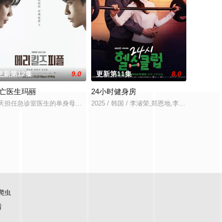
更新第12集
9.0
更新第11集
8.0
亡医生玛丽
24小时健身房
就任仅剩67天的时间里，快速
家长的大嫂之间的家庭故事。
天担任急诊室医生的单身母亲玛丽非法帮助重病症末期的病人依照他
2025 / 韩国 / 李濬荣,郑恩地,李美度,李承
爬虫
看