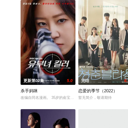
更新第02集
5.0
完结
6
杀手妈咪
恋爱的季节（2022）
改编自同名漫画。 35岁的俞宝娜过着相夫教子的普通生活。表
暂无简介，敬请期待