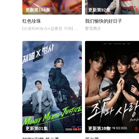
更新第101集
3.0
更新第92集
3
红色珍珠
我们愉快的好日子
[스포티비뉴스=강효진 기자] 배우 박진희가 본격 컴백 활동에 나
暂无简介
更新第01集
6.0
更新第10集
9