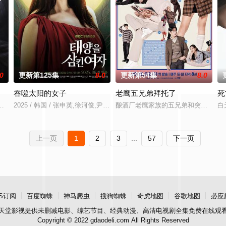
.0
更新第125集
8.0
更新第54集
8.0
吞噬太阳的女子
老鹰五兄弟拜托了
死
天突然遇到成为男人的女朋友发生的故事。
成为第一夫人的妻子提出离婚要求的前所未有的事件发生后的故事。在距离总统
2025 / 韩国 / 张申英,徐河俊,尹儿贞,吴彰锡
酿酒厂老鹰家族的五兄弟和突然成为
白
上一页
1
2
3
...
57
下一页
S订阅
百度蜘蛛
神马爬虫
搜狗蜘蛛
奇虎地图
谷歌地图
必应
天堂影视
提供未删减电影、综艺节目、经典动漫、高清电视剧全集免费在线观
Copyright © 2022 gdaodeli.com All Rights Reserved