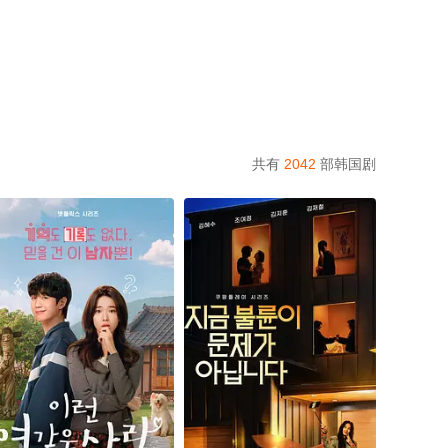
共有
2042
部韩国剧