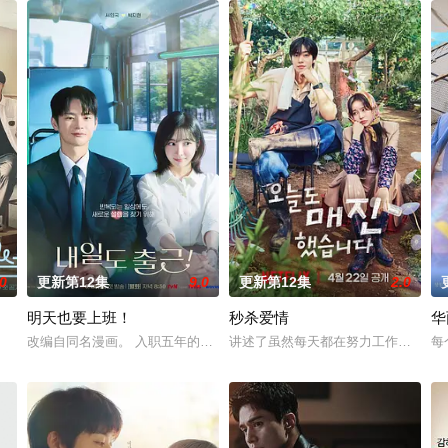
.0
更新第12集
9.0
更新第12集
2.0
明天也要上班！
秒杀爱情
华
面上她看起来温顺和善，还很怕婆婆，真实身份却是4年前突然隐退的杀手
改编自同名漫画。 入职五年的智允在无聊的公司生活中与公司最挑剔的
讲述了虽然每天都在努力工作，但内
每