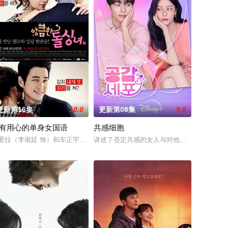
更新第16集
10.0
更新第08集
9.0
有用心的单身女国语
共感细胞
第二次爱情，还有风平浪静的
如救赎般的设计师宋嘏烂（李圣经 饰）后，展开的一段疗愈的爱
，一心只想成为小说家。却为了守护家人，被迫踏上黑道之路。命运的转折，
爱拉（李珉廷 饰）和车正宇（朱相昱 饰）结婚多年，车正宇放弃了收入稳定
讲述了否定共感的女人与对他人的感情能够产