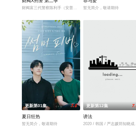
财阀X刑警 第二季
罪与爱
财阀富三代警察陈利手（安普贤 饰）华丽回归，完美蜕变为成熟
暂无简介，敬请期待
更新第01集
7.0
更新第12集
7
夏日狂热
谤法
暂无简介，敬请期待
2020 / 韩国 / 严志媛郑知