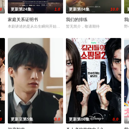
.0
更新第24集
1.0
更新第04集
10.0
家庭关系证明书
我们的排练
我
선다. 7일 스포티비뉴스 취재에 따르면, 박진희는
本剧讲述的是从出生瞬间开始就被打上家庭崩溃烙印的一个孩子和面对冷
暂无简介，敬请期待
野
.0
更新至第5集
9.0
更新第06集
8.0