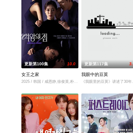
更新第100集
10.0
更新第117集
3
女王之家
我眼中的豆荚
2025 / 韩国 / 咸恩静,徐俊英,朴允载,李歌领
《我眼里的豆荚》讲述了30