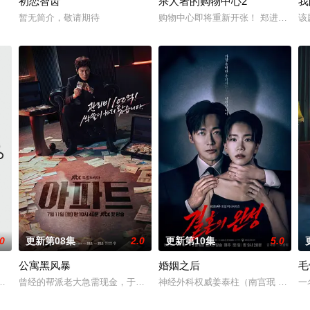
初恋智齿
杀人者的购物中心2
我
专业的刑警，继续以财力同实力展开查案历险记。新上司朱惠拉（郑恩彩
暂无简介，敬请期待
购物中心即将重新开张！ 郑进湾（李
该
.0
更新第08集
2.0
更新第10集
5.0
公寓黑风暴
婚姻之后
毛
晓成东日赵敏修
曾经的帮派老大急需现金，于是和有志成为律师的同伴合作，打算窃取住
神经外科权威姜泰柱（南宫珉 饰）因
一