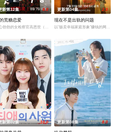
更新第12集
8.0
更新第04集
2.0
的荒糖恋爱
现在不是出轨的问题
酷的偏见和命运，重新找回自己人生的女性故事。
心勃勃的女检察官高恩世（贺营 饰）意外失忆，住进拳击教练张泰河（丁海寅
以“贩卖幸福家庭形象”赚钱的网红夫妇，与
更新第02集
10.0
更新第08集
8.0