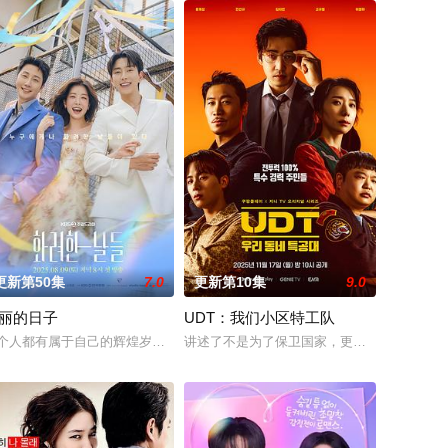
更新第50集
7.0
更新第10集
9.0
丽的日子
UDT：我们小区特工队
男上司时宇纠缠在了一起，甚至以不想结婚为由而逃跑的前男友秋天
心中间出现大漏洞的两位男女互相修补伤口，陷入爱情的过程。安孝燮饰演神秘
个人都有属于自己的辉煌岁月。无论是现在，过去，还是未来。一部引起几代
讲述了不是为了保卫国家，更不关心地球和平