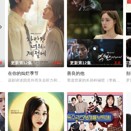
.0
更新第12集
10.0
更新第12集
3.0
在你的灿烂季节
善良的他
别
年的传统牛骨汤店出现了不良儿媳。 不管发生什么事情都畅所欲言的单身妈妈的
该剧讲述因意外而失去听力和记忆的动画师鲜于灿（蔡钟协 饰），遇见了
黑道世家的长孙朴锡哲（李栋旭 饰）
罗